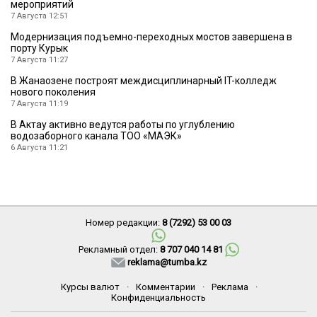
мероприятий
7 Августа 12:51
Модернизация подъемно-переходных мостов завершена в
порту Курык
7 Августа 11:27
В Жанаозене построят междисциплинарный IT-колледж
нового поколения
7 Августа 11:19
В Актау активно ведутся работы по углублению
водозаборного канала ТОО «МАЭК»
6 Августа 11:21
Номер редакции:
8 (7292) 53 00 03
Рекламный отдел:
8 707 040 14 81
reklama@tumba.kz
Курсы валют
·
Комментарии
·
Реклама
·
Конфиденциальность