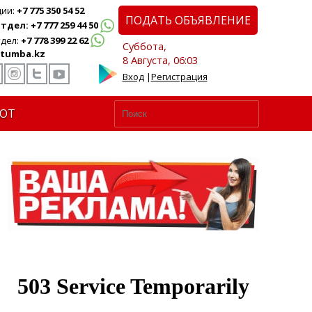
ции:
+7 775 350 54 52
ПОДАТЬ ОБЪЯВЛЕНИЕ
дел: +7 777 259 44 50
дел:
+7 778 399 22 62
Суббота,
tumba.kz
8 Августа, 06:03
Вход
|
Регистрация
ЮТ