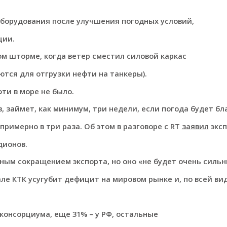
оборудования после улучшения погодных условий,
ции.
м шторме, когда ветер сместил силовой каркас
ются для отгрузки нефти на танкеры).
фти в море не было.
, займет, как минимум, три недели, если погода будет бл
римерно в три раза. Об этом в разговоре с RT
заявил
эксп
дионов.
нным сокращением экспорта, но оно «не будет очень сильн
ле КТК усугубит дефицит на мировом рынке и, по всей ви
консорциума, еще 31% – у РФ, остальные