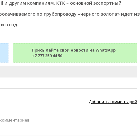
bil и другим компаниям. КТК – основной экспортный
рокачиваемого по трубопроводу «черного золота» идет из
и в год.
Присылайте свои новости на WhatsApp
+7 777 259 44 50
Добавить комментарий
 комментариев