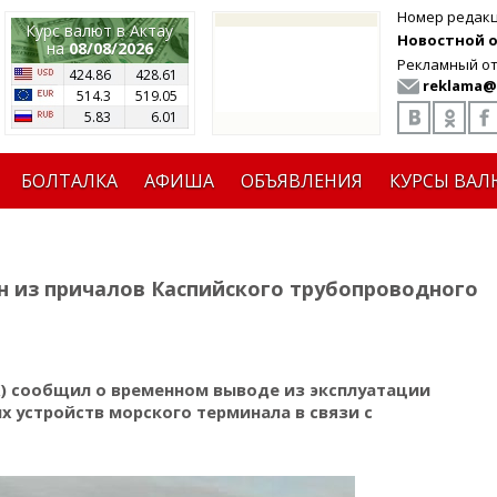
Номер редак
Курс валют в Актау
Новостной от
на
08/08/2026
Рекламный от
424.86
428.61
reklama@
514.3
519.05
5.83
6.01
БОЛТАЛКА
АФИША
ОБЪЯВЛЕНИЯ
КУРСЫ ВАЛ
 из причалов Каспийского трубопроводного
) сообщил о временном выводе из эксплуатации
 устройств морского терминала в связи с