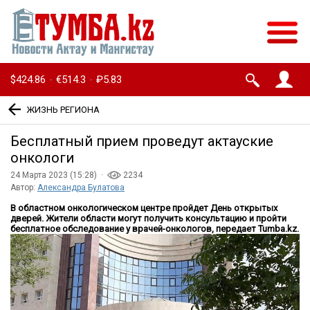
$424.86
€514.3
₽5.83
·
·
ЖИЗНЬ РЕГИОНА
Бесплатный прием проведут актауские
онкологи
24 Марта 2023 (15:28) ·
2234
Автор:
Александра Булатова
В областном онкологическом центре пройдет День открытых
дверей. Жители области могут получить консультацию и пройти
бесплатное обследование у врачей-онкологов, передает Tumba.kz.