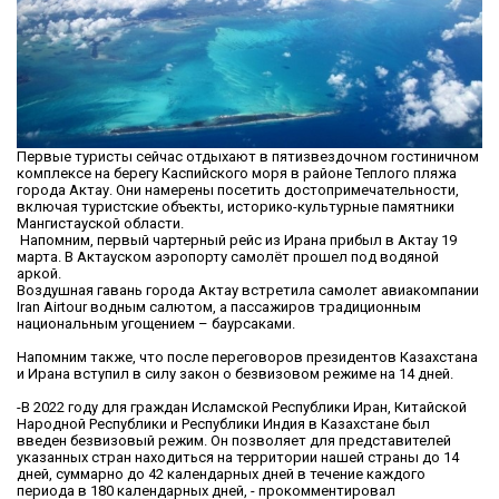
Первые туристы сейчас отдыхают в пятизвездочном гостиничном
комплексе на берегу Каспийского моря в районе Теплого пляжа
города Актау. Они намерены посетить достопримечательности,
включая туристские объекты, историко-культурные памятники
Мангистауской области.
Напомним, первый чартерный рейс из Ирана прибыл в Актау 19
марта. В Актауском аэропорту самолёт прошел под водяной
аркой.
Воздушная гавань города Актау встретила самолет авиакомпании
Iran Airtour водным салютом, а пассажиров традиционным
национальным угощением – баурсаками.
Напомним также, что после переговоров президентов Казахстана
и Ирана вступил в силу закон о безвизовом режиме на 14 дней.
-В 2022 году для граждан Исламской Республики Иран, Китайской
Народной Республики и Республики Индия в Казахстане был
введен безвизовый режим. Он позволяет для представителей
указанных стран находиться на территории нашей страны до 14
дней, суммарно до 42 календарных дней в течение каждого
периода в 180 календарных дней, - прокомментировал