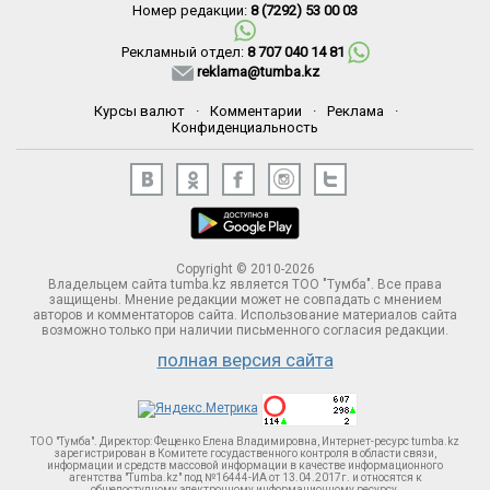
Номер редакции:
8 (7292) 53 00 03
Рекламный отдел:
8 707 040 14 81
reklama@tumba.kz
Курсы валют
·
Комментарии
·
Реклама
·
Конфиденциальность
Copyright © 2010-2026
Владельцем сайта tumba.kz является ТОО "Тумба". Все права
защищены. Мнение редакции может не совпадать с мнением
авторов и комментаторов сайта. Использование материалов сайта
возможно только при наличии письменного согласия редакции.
полная версия сайта
ТОО "Тумба". Директор: Фещенко Елена Владимировна, Интернет-ресурс tumba.kz
зарегистрирован в Комитете госудаственного контроля в области связи,
информации и средств массовой информации в качестве информационного
агентства "Tumba.kz" под №16444-ИА от 13.04.2017г. и относятся к
общедоступному электронному информационному ресурсу.