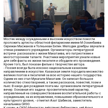
Мостик между осужденными и высоким искусством помогли
проложить артисты областной филармонии имени М.Оскинбаева
Серижан Масжанов и Толкынхан Екпин. Мелодии домбры звучали в
стенах режимного учреждения. Организаторы литературной
встречи рассказали о жизни Макатаева, его патриотизме и
многостороннем таланте. Участники мероприятия узнали новые
для себя факты из жизни писателя и обсудили его произведения.
Кроме того, был показан фильм о творчестве автора.
- Поэзия всегда была исконно национальным казахским
направлением в искусстве. Казахская земля породила множество
великих поэтов и писателей за всю историю нашего государства.
Одним из них стал Мукагали Макатаев. Он написал большое
количество стихотворений, а также рассказов, повестей, поэм и
пьес. В канун дня рождения поэта мы организовали литературный
вечер. Основная его задача- просветительский характер,
направленный на совершенствование воспитательной работы с
осужденными, на их исправление, повышение образовательного и
культурного уровня, - отметил Азат Шабиков, заместитель
начальника СИЗО.
К слову, в СИЗО Мангистау действует библиотека, чей фонд