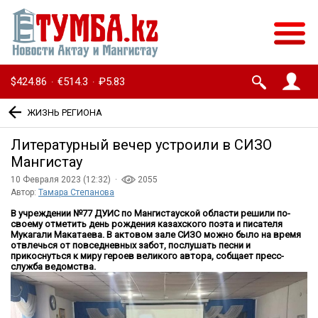
$424.86
€514.3
₽5.83
·
·
ЖИЗНЬ РЕГИОНА
Литературный вечер устроили в СИЗО
Мангистау
10 Февраля 2023 (12:32) ·
2055
Автор:
Тамара Степанова
В учреждении №77 ДУИС по Мангистауской области решили по-
своему отметить день рождения казахского поэта и писателя
Мукагали Макатаева. В актовом зале СИЗО можно было на время
отвлечься от повседневных забот, послушать песни и
прикоснуться к миру героев великого автора, собщает пресс-
служба ведомства.