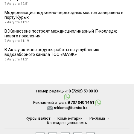
7 Августа 12:51
Модернизация подъемно-переходных мостов завершена в
порту Курык
7 Августа 11:27
В Жанаозене построят междисциплинарный IT-колледж
нового поколения
7 Августа 11:19
В Актау активно ведутся работы по углублению
водозаборного канала ТОО «МАЭК»
6 Августа 11:21
Номер редакции:
8 (7292) 53 00 03
Рекламный отдел:
8 707 040 14 81
reklama@tumba.kz
Курсы валют
·
Комментарии
·
Реклама
·
Конфиденциальность