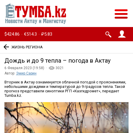
$424.86
€514.3
₽5.83
·
·
ЖИЗНЬ РЕГИОНА
Дождь и до 9 тепла – погода в Актау
6 Февраля 2023 (19:58) ·
3021
Автор:
Эмир Сарин
Вторник в Актау ознаменуется облачной погодой с прояснениями,
небольшими дождями и температурой до 9 градусов тепла. Такой
прогноз представили синоптики РГП «Казгидромет», передает
Tumba.kz.