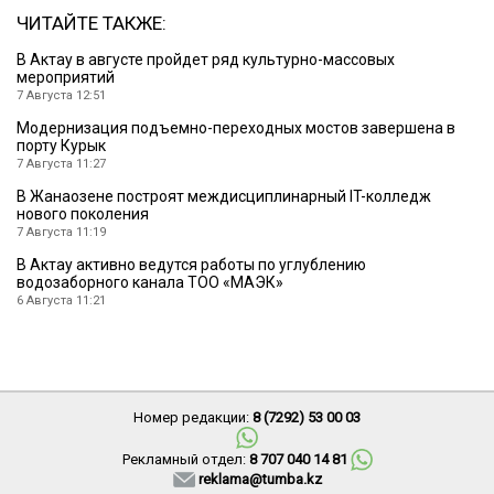
ЧИТАЙТЕ ТАКЖЕ:
В Актау в августе пройдет ряд культурно-массовых
мероприятий
7 Августа 12:51
Модернизация подъемно-переходных мостов завершена в
порту Курык
7 Августа 11:27
В Жанаозене построят междисциплинарный IT-колледж
нового поколения
7 Августа 11:19
В Актау активно ведутся работы по углублению
водозаборного канала ТОО «МАЭК»
6 Августа 11:21
Номер редакции:
8 (7292) 53 00 03
Рекламный отдел:
8 707 040 14 81
reklama@tumba.kz