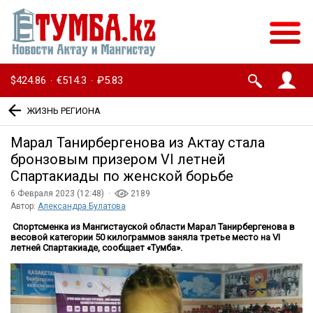
$424.86
€514.3
₽5.83
·
·
ЖИЗНЬ РЕГИОНА
Марал Танирбергенова из Актау стала
бронзовым призером VI летней
Спартакиады по женской борьбе
6 Февраля 2023 (12:48) ·
2189
Автор:
Александра Булатова
Спортсменка из Мангистауской области Марал Танирбергенова в
весовой категории 50 килограммов заняла третье место на VI
летней Спартакиаде, сообщает «Тумба».