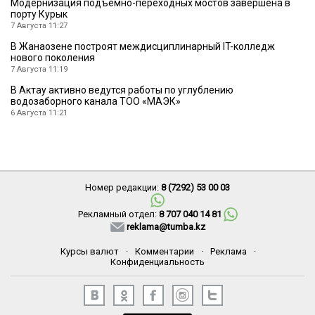
Модернизация подъемно-переходных мостов завершена в
порту Курык
7 Августа 11:27
В Жанаозене построят междисциплинарный IT-колледж
нового поколения
7 Августа 11:19
В Актау активно ведутся работы по углублению
водозаборного канала ТОО «МАЭК»
6 Августа 11:21
Номер редакции:
8 (7292) 53 00 03
Рекламный отдел:
8 707 040 14 81
reklama@tumba.kz
Курсы валют
·
Комментарии
·
Реклама
·
Конфиденциальность