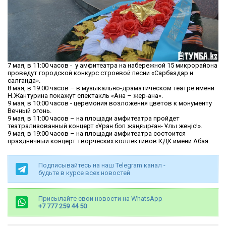
7 мая, в 11:00 часов - у амфитеатра на набережной 15 микрорайона
проведут городской конкурс строевой песни «Сарбаздар ән
салғанда».
8 мая, в 19:00 часов – в музыкально-драматическом театре имени
Н.Жантурина покажут спектакль «Ана – жер-ана».
9 мая, в 10:00 часов - церемония возложения цветов к монументу
Вечный огонь.
9 мая, в 11:00 часов – на площади амфитеатра пройдет
театрализованный концерт «Ұран боп жаңғырған- Ұлы жеңіс!».
9 мая, в 19:00 часов – на площади амфитеатра состоится
праздничный концерт творческих коллективов КДК имени Абая.
Подписывайтесь на наш Telegram канал -
будьте в курсе всех новостей
Присылайте свои новости на WhatsApp
+7 777 259 44 50