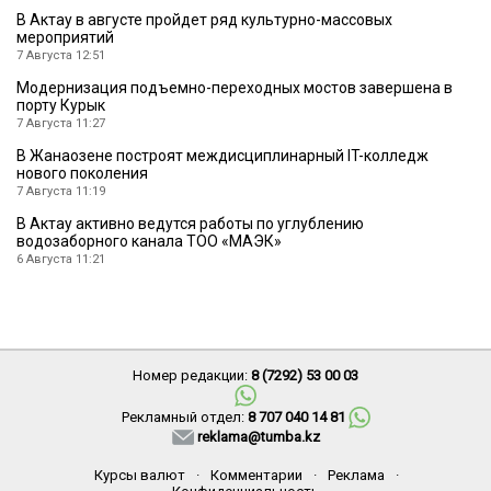
В Актау в августе пройдет ряд культурно-массовых
мероприятий
7 Августа 12:51
Модернизация подъемно-переходных мостов завершена в
порту Курык
7 Августа 11:27
В Жанаозене построят междисциплинарный IT-колледж
нового поколения
7 Августа 11:19
В Актау активно ведутся работы по углублению
водозаборного канала ТОО «МАЭК»
6 Августа 11:21
Номер редакции:
8 (7292) 53 00 03
Рекламный отдел:
8 707 040 14 81
reklama@tumba.kz
Курсы валют
·
Комментарии
·
Реклама
·