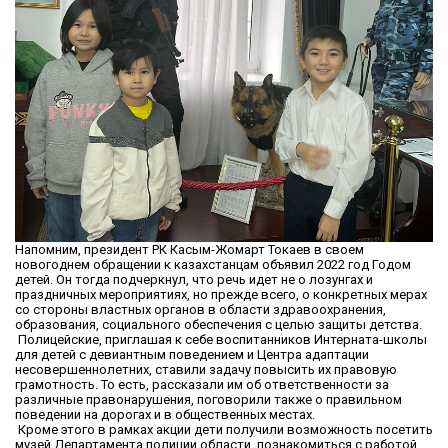
Напомним, президент РК Касым-Жомарт Токаев в своем
новогоднем обращении к казахстанцам объявил 2022 год Годом
детей. Он тогда подчеркнул, что речь идет не о лозунгах и
праздничных мероприятиях, но прежде всего, о конкретных мерах
со стороны властных органов в области здравоохранения,
образования, социального обеспечения с целью защиты детства.
Полицейские, приглашая к себе воспитанников Интерната-школы
для детей с девиантным поведением и Центра адаптации
несовершеннолетних, ставили задачу повысить их правовую
грамотность. То есть, рассказали им об ответственности за
различные правонарушения, поговорили также о правильном
поведении на дорогах и в общественных местах.
Кроме этого в рамках акции дети получили возможность посетить
музей Департамента полиции области, познакомиться с работой