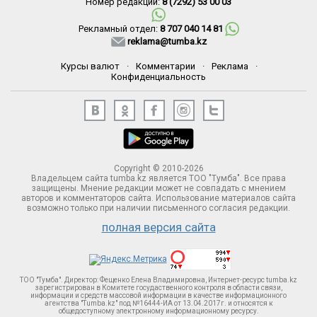
Номер редакции:
8 (7292) 53 00 03
Рекламный отдел:
8 707 040 14 81
reklama@tumba.kz
Курсы валют
·
Комментарии
·
Реклама
·
Конфиденциальность
Copyright © 2010-2026
Владельцем сайта tumba.kz является ТОО "Тумба". Все права
защищены. Мнение редакции может не совпадать с мнением
авторов и комментаторов сайта. Использование материалов сайта
возможно только при наличии письменного согласия редакции.
полная версия сайта
ТОО "Тумба". Директор: Фещенко Елена Владимировна, Интернет-ресурс tumba.kz
зарегистрирован в Комитете госудаственного контроля в области связи,
информации и средств массовой информации в качестве информационного
агентства "Tumba.kz" под №16444-ИА от 13.04.2017г. и относятся к
общедоступному электронному информационному ресурсу.