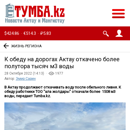
$424.86
€514.3
₽5.83
·
·
ЖИЗНЬ РЕГИОНА
К обеду на дорогах Актау откачено более
полутора тысяч м3 воды
28 Октября 2022 (14:13) ·
1977
Автор:
Эмир Сарин
В Актау продолжают откачивать воду после обильного ливня. К
обеду работники ТОО "Қала жолдары" откачали более 1508 м3
воды, передает Tumba.kz.