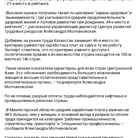
- 27-е место в рейтинге.
-
Высокие оценки получены также по критерию "охрана здоровья" и
"выживаемость", где учитываются средняя продолжительность
здоровой жизни и половое равенство при рождении, 44-е место в
рейтинге",
– рассказала управляющий директор Центра развития
трудовых ресурсов Александра Молчановская.
Добавим, на рынке труда Казахстан занимает 46-е место по
критерию равенства заработных плат за одну и ту же работу.
Эксперт отметила, что по критерию равного доступа к
политическим правам и возможностям страна находится на 103-м
месте из 146 стран.
-Такие низкие показатели характерны для всех стран Центральной
Азии. Это обозначает необходимость большего вовлечения
женщин в высшие политические представительные и
исполнительные органы, – подчеркнула Александра
Молчановская.
По ее словам, разрыв оплаты труда наблюдается в нефтяных и
промышленных регионах страны.
-
В Мангистауской области средняя заработная плата у мужчин на
86% больше, чем у женщин, и основной вклад в разрыв по оплате
труда приходится на категории "рабочие промышленности,
строительства, транспорта" и "специалисты-профессионалы,
–
сообщила Александра Молчановская.
Согласно докладу, при текущем темпе сокращения гендерного