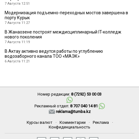
7 Августа 12:51
Модернизация подъемно-переходных мостов завершена в
порту Курык
7 Августа 11:27
В Жанаозене построят междисциплинарный IT-колледж
нового поколения
7 Августа 11:19
В Актау активно ведутся работы по углублению
водозаборного канала ТОО «МАЭК»
6 Августа 11:21
Номер редакции:
8 (7292) 53 00 03
Рекламный отдел:
8 707 040 14 81
reklama@tumba.kz
Курсы валют
·
Комментарии
·
Реклама
·
Конфиденциальность