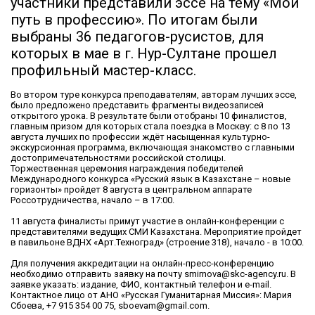
участники представили эссе на тему «Мой
путь в профессию». По итогам были
выбраны 36 педагогов-русистов, для
которых в мае в г. Нур-Султане прошел
профильный мастер-класс.
Во втором туре конкурса преподавателям, авторам лучших эссе,
было предложено представить фрагменты видеозаписей
открытого урока. В результате были отобраны 10 финалистов,
главным призом для которых стала поездка в Москву: с 8 по 13
августа лучших по профессии ждёт насыщенная культурно-
экскурсионная программа, включающая знакомство с главными
достопримечательностями российской столицы.
Торжественная церемония награждения победителей
Международного конкурса «Русский язык в Казахстане – новые
горизонты» пройдет 8 августа в центральном аппарате
Россотрудничества, начало – в 17:00.
11 августа финалисты примут участие в онлайн-конференции с
представителями ведущих СМИ Казахстана. Мероприятие пройдет
в павильоне ВДНХ «Арт.Техноград» (строение 318), начало - в 10:00.
Для получения аккредитации на онлайн-пресс-конференцию
необходимо отправить заявку на почту smirnova@skc-agency.ru. В
заявке указать: издание, ФИО, контактный телефон и e-mail.
Контактное лицо от АНО «Русская Гуманитарная Миссия»: Мария
Сбоева, +7 915 354 00 75, sboevam@gmail.com.