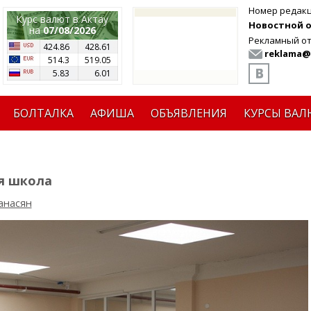
Номер редак
Курс валют в Актау
Новостной от
на
07/08/2026
Рекламный от
424.86
428.61
reklama@
514.3
519.05
5.83
6.01
БОЛТАЛКА
АФИША
ОБЪЯВЛЕНИЯ
КУРСЫ ВАЛ
я школа
анасян