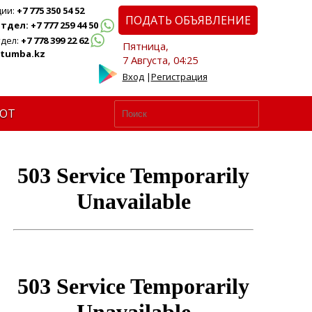
ции:
+7 775 350 54 52
ПОДАТЬ ОБЪЯВЛЕНИЕ
дел: +7 777 259 44 50
дел:
+7 778 399 22 62
Пятница,
tumba.kz
7 Августа, 04:25
Вход
|
Регистрация
ЮТ