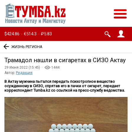
$424.86
€514.3
₽5.83
·
·
ЖИЗНЬ РЕГИОНА
Трамадол нашли в сигаретах в СИЗО Актау
29 Июня 2022 (15:45) ·
1444
Автор:
Редакция
В Актау мужчина пытался передать психотропное вещество
осужденному в СИЗО, спрятав его в пачки от сигарет, передает
корреспондент Tumba.kz со ссылкой на пресс-службу ведомства.