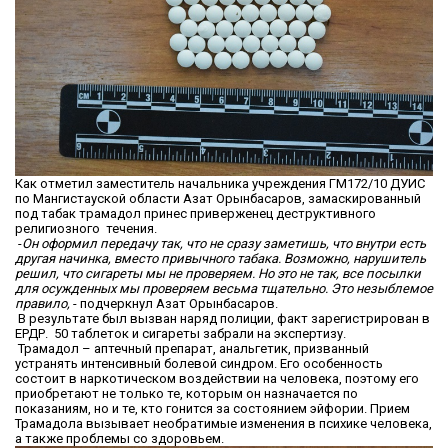
Как отметил заместитель начальника учреждения ГМ172/10 ДУИС
по Мангистауской области Азат Орынбасаров, замаскированный
под табак трамадол принес приверженец деструктивного
религиозного течения.
-
Он оформил передачу так, что не сразу заметишь, что внутри есть
другая начинка, вместо привычного табака. Возможно, нарушитель
решил, что сигареты мы не проверяем. Но это не так, все посылки
для осужденных мы проверяем весьма тщательно. Это незыблемое
правило,
- подчеркнул Азат Орынбасаров.
В результате был вызван наряд полиции, факт зарегистрирован в
ЕРДР. 50 таблеток и сигареты забрали на экспертизу.
Трамадол – аптечный препарат, анальгетик, призванный
устранять интенсивный болевой синдром. Его особенность
состоит в наркотическом воздействии на человека, поэтому его
приобретают не только те, которым он назначается по
показаниям, но и те, кто гонится за состоянием эйфории. Прием
Трамадола вызывает необратимые изменения в психике человека,
а также проблемы со здоровьем.