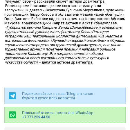
получает своё,
- рассказали сюжет актеры драмтеатра.
Режиссерами-постановщиками спектакля выступили
заслуженный деятель Казахстана Гульсина Мергалиева, художник-
постановщик Тимур Коесов и обладатель медали «Ерен еңбегі үшін»
Гюль Зиятова. Работали над спектаклем также хореограф Айгерим
Махуова, аранжировщики Кайрат Актаев и Асхат Убайдуллаев.
-Губернатор региона Имерети Звиад Шаламберидзе и основатель,
художественный руководитель фестиваля Леван Рохвадзе
наградили наш театральный коллектив дипломами «За участие в
театральном фестивале», «Лучший актерский ансамбль» и «Лучшая
сценическая интерпретация грузинской драматургии», они также
торжественно вручили почетные премии и направил большое
приветствие Казахстану. Эти награды являются общим
достижением всего театрального коллектива и культуры и
искусства области
, - делятся актеры драмтеатра.
Подписывайтесь на наш Telegram канал -
будьте в курсе всех новостей
Присылайте свои новости на WhatsApp
+7 777 259 44 50