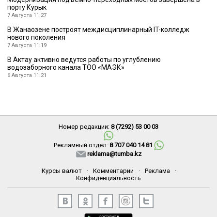
порту Курык
7 Августа 11:27
В Жанаозене построят междисциплинарный IT-колледж
нового поколения
7 Августа 11:19
В Актау активно ведутся работы по углублению
водозаборного канала ТОО «МАЭК»
6 Августа 11:21
Номер редакции:
8 (7292) 53 00 03
Рекламный отдел:
8 707 040 14 81
reklama@tumba.kz
Курсы валют
·
Комментарии
·
Реклама
·
Конфиденциальность