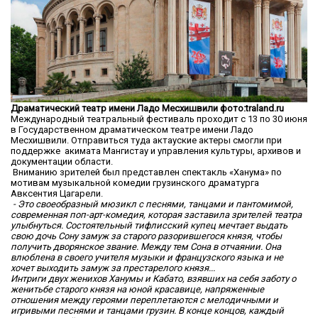
Драматический театр имени Ладо Месхишвили фото:traland.ru
Международный театральный фестиваль проходит с 13 по 30 июня
в Государственном драматическом театре имени Ладо
Месхишвили. Отправиться туда актауские актеры смогли при
поддержке акимата Мангистау и управления культуры, архивов и
документации области.
Вниманию зрителей был представлен спектакль «Ханума» по
мотивам музыкальной комедии грузинского драматурга
Авксентия Цагарели.
- Это своеобразный мюзикл с песнями, танцами и пантомимой,
современная поп-арт-комедия, которая заставила зрителей театра
улыбнуться. Состоятельный тифлисский купец мечтает выдать
свою дочь Сону замуж за старого разорившегося князя, чтобы
получить дворянское звание. Между тем Сона в отчаянии. Она
влюблена в своего учителя музыки и французского языка и не
хочет выходить замуж за престарелого князя...
Интриги двух женихов Ханумы и Кабато, взявших на себя заботу о
женитьбе старого князя на юной красавице, напряженные
отношения между героями переплетаются с мелодичными и
игривыми песнями и танцами грузин. В конце концов, каждый