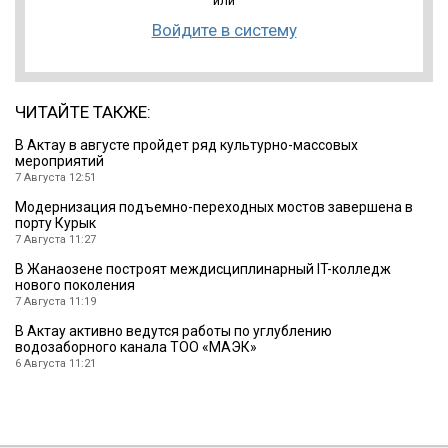
или
Войдите в систему
ЧИТАЙТЕ ТАКЖЕ:
В Актау в августе пройдет ряд культурно-массовых
мероприятий
7 Августа 12:51
Модернизация подъемно-переходных мостов завершена в
порту Курык
7 Августа 11:27
В Жанаозене построят междисциплинарный IT-колледж
нового поколения
7 Августа 11:19
В Актау активно ведутся работы по углублению
водозаборного канала ТОО «МАЭК»
6 Августа 11:21