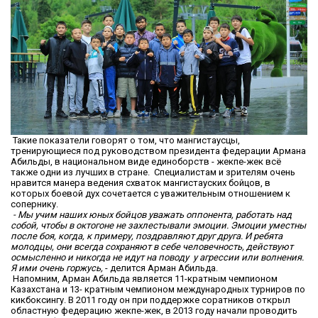
Такие показатели говорят о том, что мангистаусцы,
тренирующиеся под руководством президента федерации Армана
Абильды, в национальном виде единоборств - жекпе-жек всё
также одни из лучших в стране. Специалистам и зрителям очень
нравится манера ведения схваток мангистауских бойцов, в
которых боевой дух сочетается с уважительным отношением к
сопернику.
- Мы учим наших юных бойцов уважать оппонента, работать над
собой, чтобы в октогоне не захлестывали эмоции. Эмоции уместны
после боя, когда, к примеру, поздравляют друг друга. И ребята
молодцы, они всегда сохраняют в себе человечность, действуют
осмысленно и никогда не идут на поводу у агрессии или волнения.
Я ими очень горжусь,
- делится Арман Абильда.
Напомним, Арман Абильда является 11-кратным чемпионом
Казахстана и 13- кратным чемпионом международных турниров по
кикбоксингу. В 2011 году он при поддержке соратников открыл
областную федерацию жекпе-жек, в 2013 году начали проводить