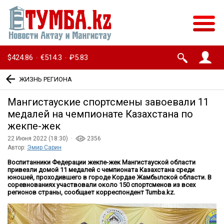
$424.86
€514.3
₽5.83
·
·
ЖИЗНЬ РЕГИОНА
Мангистауские спортсмены завоевали 11
медалей на чемпионате Казахстана по
жекпе-жек
22 Июня 2022 (18:30) ·
2356
Автор:
Эмир Сарин
Воспитанники Федерации жекпе-жек Мангистауской области
привезли домой 11 медалей с чемпионата Казахстана среди
юношей, проходившего в городе Кордае Жамбылской области. В
соревнованиях участвовали около 150 спортсменов из всех
регионов страны, сообщает корреспондент Tumba.kz.