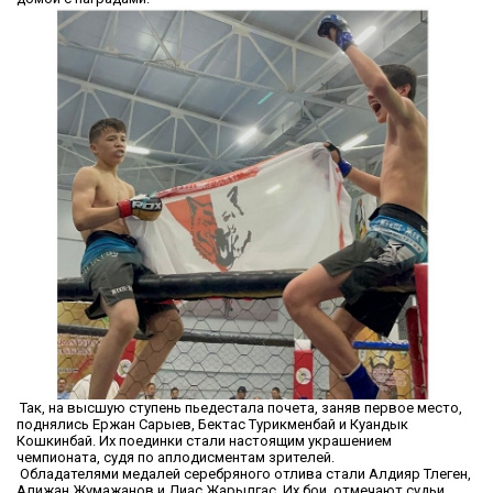
Так, на высшую ступень пьедестала почета, заняв первое место,
поднялись Ержан Сарыев, Бектас Турикменбай и Куандык
Кошкинбай. Их поединки стали настоящим украшением
чемпионата, судя по аплодисментам зрителей.
Обладателями медалей серебряного отлива стали Алдияр Тлеген,
Алижан Жумажанов и Диас Жарылгас. Их бои, отмечают судьи,