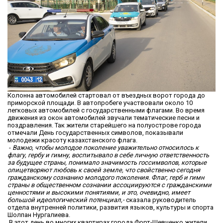
Колонна автомобилей стартовал от въездных ворот города до
приморской площади. В автопробеге участвовали около 10
легковых автомобилей с государственными флагами. Во время
движения из окон автомобилей звучали тематические песни и
поздравления. Так жители старейшего на полуострове города
отмечали День государственных символов, показывали
молодежи красоту казахстанского флага.
-
Важно, чтобы молодое поколение уважительно относилось к
флагу, гербу и гимну, воспитывало в себе личную ответственность
за будущее страны, понимало значимость госсимволов, которые
олицетворяют любовь к своей земле, что свойственно сегодня
гражданскому сознанию молодого поколения. Флаг, герб и гимн
страны в общественном сознании ассоциируются с гражданскими
ценностями и высокими понятиями, и это, очевидно, имеет
большой идеологический потенциал,-
сказала руководитель
отдела внутренней политики, развития языков, культуры и спорта
Шолпан Нургалиева.
В этот день во многих квартирах города Форт-Шевченко жители