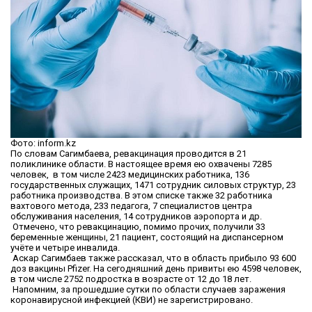
Фото: inform.kz
По словам Сагимбаева, ревакцинация проводится в 21
поликлинике области. В настоящее время ею охвачены 7285
человек, в том числе 2423 медицинских работника, 136
государственных служащих, 1471 сотрудник силовых структур, 23
работника производства. В этом списке также 32 работника
вахтового метода, 233 педагога, 7 специалистов центра
обслуживания населения, 14 сотрудников аэропорта и др.
Отмечено, что ревакцинацию, помимо прочих, получили 33
беременные женщины, 21 пациент, состоящий на диспансерном
учёте и четыре инвалида.
Аскар Сагимбаев также рассказал, что в область прибыло 93 600
доз вакцины Pfizer. На сегодняшний день привиты ею 4598 человек,
в том числе 2752 подростка в возрасте от 12 до 18 лет.
Напомним, за прошедшие сутки по области случаев заражения
коронавирусной инфекцией (КВИ) не зарегистрировано.