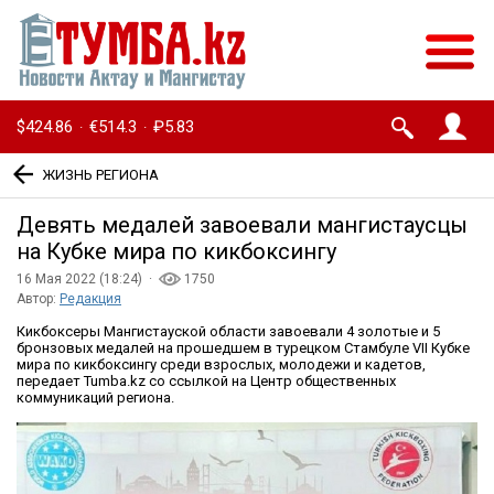
$424.86
€514.3
₽5.83
·
·
ЖИЗНЬ РЕГИОНА
Девять медалей завоевали мангистаусцы
на Кубке мира по кикбоксингу
16 Мая 2022 (18:24) ·
1750
Автор:
Редакция
Кикбоксеры Мангистауской области завоевали 4 золотые и 5
бронзовых медалей на прошедшем в турецком Стамбуле VII Кубке
мира по кикбоксингу среди взрослых, молодежи и кадетов,
передает Tumba.kz со ссылкой на Центр общественных
коммуникаций региона.