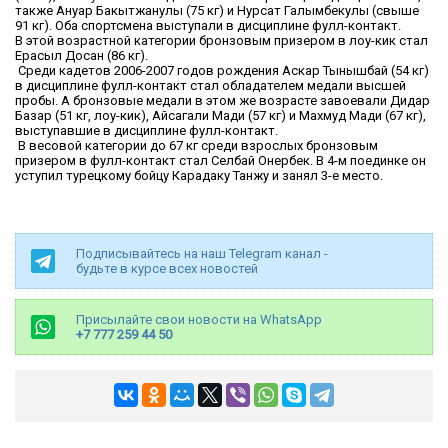
также Ануар Бакытжанулы (75 кг) и Нурсат Галымбекулы (свыше
91 кг). Оба спортсмена выступали в дисциплине фулл-контакт.
В этой возрастной категории бронзовым призером в лоу-кик стал
Ерасыл Досан (86 кг).
Среди кадетов 2006-2007 годов рождения Аскар Тынышбай (54 кг)
в дисциплине фулл-контакт стал обладателем медали высшей
пробы. А бронзовые медали в этом же возрасте завоевали Дидар
Базар (51 кг, лоу-кик), Айсагали Мади (57 кг) и Махмуд Мади (67 кг),
выступавшие в дисциплине фулл-контакт.
В весовой категории до 67 кг среди взрослых бронзовым
призером в фулл-контакт стал Селбай Онербек. В 4-м поединке он
уступил турецкому бойцу Карадаку Танжу и занял 3-е место.
Подписывайтесь на наш Telegram канал -
будьте в курсе всех новостей
Присылайте свои новости на WhatsApp
+7 777 259 44 50