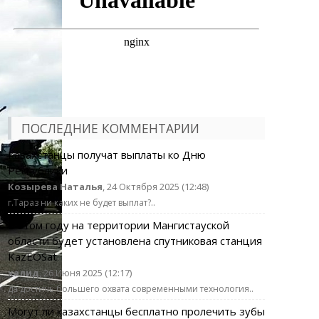
ПОСЛЕДНИЕ КОММЕНТАРИИ
Казахстанцы получат выплаты ко Дню
Республики
Козырева Наталья
, 24 Октября 2025 (12:48)
г.Тараз ни каких не будет выплат?..
В этом году на территории Мангистауской
области будет установлена спутниковая станция
KazEOSat
халид
, 26 Июня 2025 (12:17)
да достичь большего охвата современными технология..
Могут ли казахстанцы бесплатно пролечить зубы