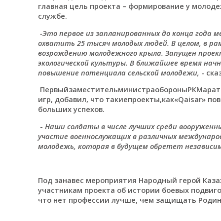
главная цель проекта – формирование у молоде
службе.
-Это первое из запланированных до конца года м
охватить 25 тысяч молодых людей. В целом, в 
возрождению молодежного крыла. Запущен проект
экологической культуры. В ближайшее время начн
повышение потенциала сельской молодежи,
- ска
ПервыйзаместительминистраобороныРКМаратКу
игр, добавил, что такиепроекты,как«Qaisar» 
больших успехов.
-
Наши солдаты в числе лучших среди вооруженн
участие военнослужащих в различных международ
молодежь, которая в будущем обретет независим
Под занавес мероприятия Народный герой Каза
участникам проекта об истории боевых подвиго
что нет профессии лучше, чем защищать Родин