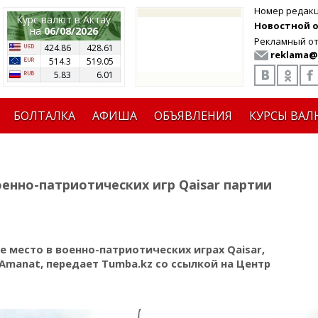
Номер редак
Курс валют в Актау
Новостной от
на
06/08/2026
Рекламный от
424.86
428.61
reklama@
514.3
519.05
5.83
6.01
БОЛТАЛКА
АФИША
ОБЪЯВЛЕНИЯ
КУРСЫ ВАЛ
енно-патриотических игр Qaisar партии
 место в военно-патриотических играх Qaisar,
manat, передает Tumba.kz со ссылкой на Центр