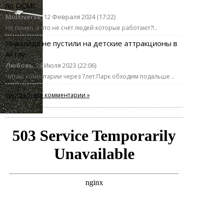
по ОСМС
Multiverse
, 12 Февраля 2024 (17:22)
Не понял, а что не счёт людей которые работают?!..
Инвалида не пустили на детские аттракционы в
Актау
Любовь
, 28 Июля 2023 (22:06)
Читаю коментарии через 7лет.Парк обходим подальше ..
смотреть все комментарии »