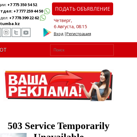
ции:
+7 775 350 54 52
ПОДАТЬ ОБЪЯВЛЕНИЕ
дел: +7 777 259 44 50
дел:
+7 778 399 22 62
Четверг,
tumba.kz
6 Августа, 08:15
Вход
|
Регистрация
ЮТ