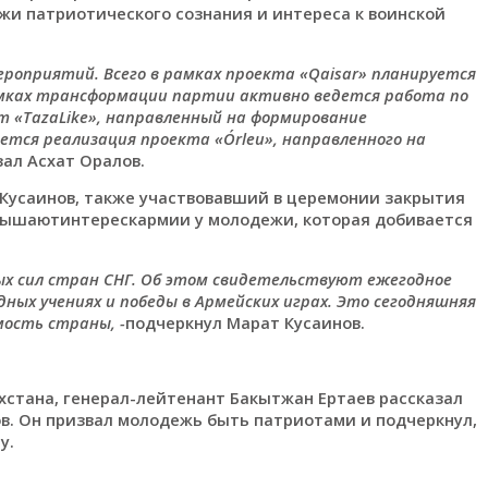
жи патриотического сознания и интереса к воинской
ероприятий. Всего в рамках проекта «Qaisar» планируется
рамках трансформации партии активно ведется работа по
 «TazaLike», направленный на формирование
ется реализация проекта «Órleu», направленного на
зал Асхат Оралов.
саинов, также участвовавший в церемонии закрытия
повышаютинтерескармии у молодежи, которая добивается
ых сил стран СНГ. Об этом свидетельствуют ежегодное
ных учениях и победы в Армейских играх. Это сегодняшняя
ость страны, -
подчеркнул Марат Кусаинов.
хстана, генерал-лейтенант Бакытжан Ертаев рассказал
в. Он призвал молодежь быть патриотами и подчеркнул,
у.