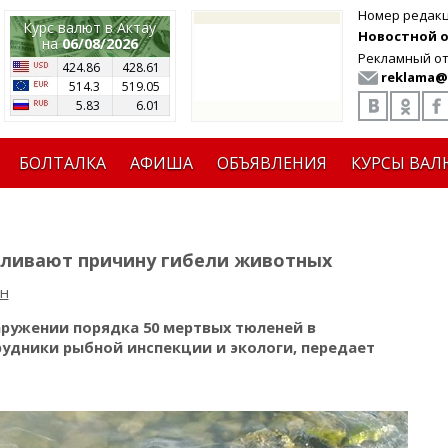
Номер редак
Курс валют в Актау
Новостной от
на
06/08/2026
Рекламный от
424.86
428.61
reklama@
514.3
519.05
5.83
6.01
БОЛТАЛКА
АФИША
ОБЪЯВЛЕНИЯ
КУРСЫ ВАЛ
вливают причину гибели животных
н
ружении порядка 50 мертвых тюленей в
рудники рыбной инспекции и экологи, передает