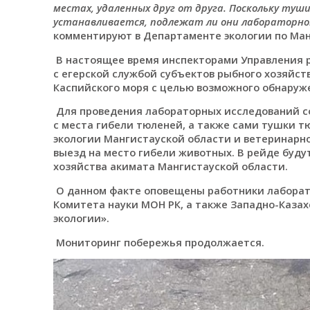
местах, удаленных друг от друга. Поскольку туш
устанавливается, подлежат ли они лабораторном
комментируют в Департаменте экологии по Ман
В настоящее время инспекторами Управления 
с егерской службой субъектов рыбного хозяйств
Каспийского моря с целью возможного обнаруж
Для проведения лабораторных исследований с
с места гибели тюленей, а также сами тушки 
экологии Мангистауской области и ветеринарно
выезд на место гибели животных. В рейде буд
хозяйства акимата Мангистауской области.
О данном факте оповещены работники лаборат
Комитета науки МОН РК, а также Западно-Каза
экологии».
Мониторинг побережья продолжается.