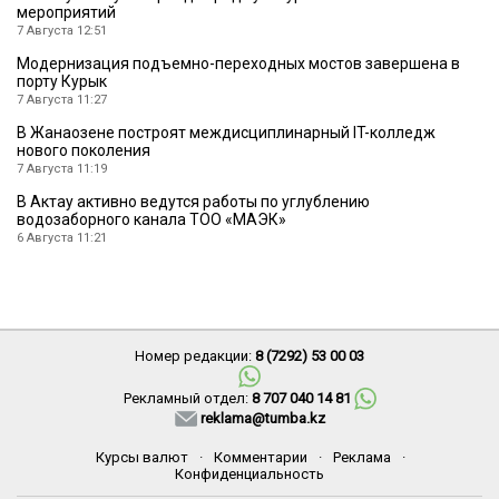
мероприятий
7 Августа 12:51
Модернизация подъемно-переходных мостов завершена в
порту Курык
7 Августа 11:27
В Жанаозене построят междисциплинарный IT-колледж
нового поколения
7 Августа 11:19
В Актау активно ведутся работы по углублению
водозаборного канала ТОО «МАЭК»
6 Августа 11:21
Номер редакции:
8 (7292) 53 00 03
Рекламный отдел:
8 707 040 14 81
reklama@tumba.kz
Курсы валют
·
Комментарии
·
Реклама
·
Конфиденциальность