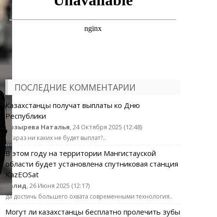
ПОСЛЕДНИЕ КОММЕНТАРИИ
Казахстанцы получат выплаты ко Дню
Республики
Козырева Наталья
, 24 Октября 2025 (12:48)
г.Тараз ни каких не будет выплат?..
В этом году на территории Мангистауской
области будет установлена спутниковая станция
KazEOSat
халид
, 26 Июня 2025 (12:17)
да достичь большего охвата современными технология..
Могут ли казахстанцы бесплатно пролечить зубы