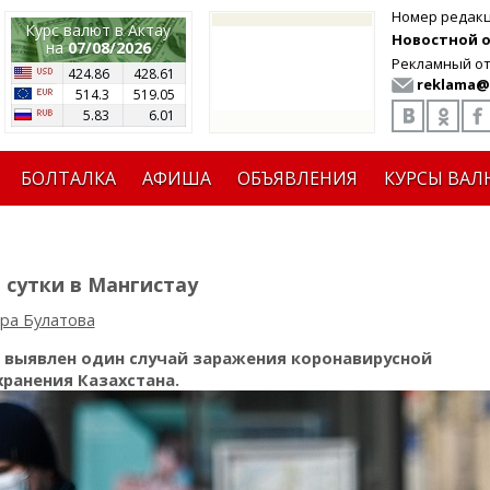
Номер редак
Курс валют в Актау
Новостной от
на
07/08/2026
Рекламный от
424.86
428.61
reklama@
514.3
519.05
5.83
6.01
БОЛТАЛКА
АФИША
ОБЪЯВЛЕНИЯ
КУРСЫ ВАЛ
 сутки в Мангистау
ра Булатова
 выявлен один случай заражения коронавирусной
ранения Казахстана.