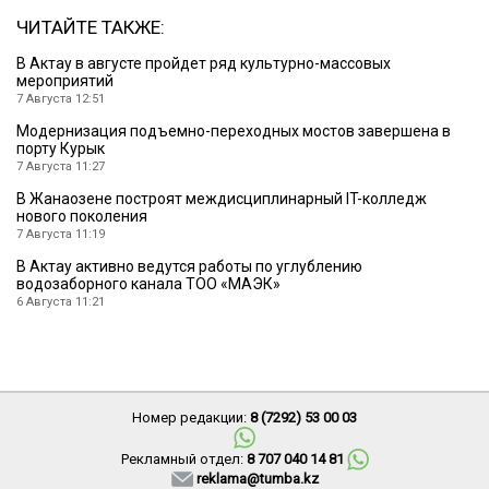
ЧИТАЙТЕ ТАКЖЕ:
В Актау в августе пройдет ряд культурно-массовых
мероприятий
7 Августа 12:51
Модернизация подъемно-переходных мостов завершена в
порту Курык
7 Августа 11:27
В Жанаозене построят междисциплинарный IT-колледж
нового поколения
7 Августа 11:19
В Актау активно ведутся работы по углублению
водозаборного канала ТОО «МАЭК»
6 Августа 11:21
Номер редакции:
8 (7292) 53 00 03
Рекламный отдел:
8 707 040 14 81
reklama@tumba.kz