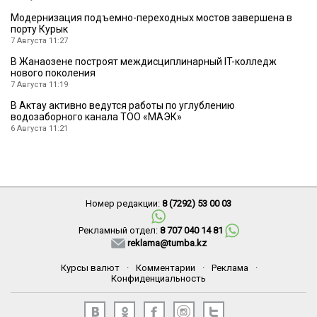
Модернизация подъемно-переходных мостов завершена в
порту Курык
7 Августа 11:27
В Жанаозене построят междисциплинарный IT-колледж
нового поколения
7 Августа 11:19
В Актау активно ведутся работы по углублению
водозаборного канала ТОО «МАЭК»
6 Августа 11:21
Номер редакции:
8 (7292) 53 00 03
Рекламный отдел:
8 707 040 14 81
reklama@tumba.kz
Курсы валют
·
Комментарии
·
Реклама
·
Конфиденциальность