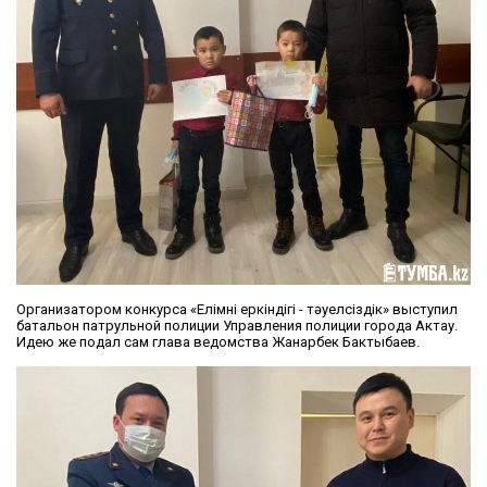
Организатором конкурса «Елімнің еркіндігі - тәуелсіздік» выступил
батальон патрульной полиции Управления полиции города Актау.
Идею же подал сам глава ведомства Жанарбек Бактыбаев.