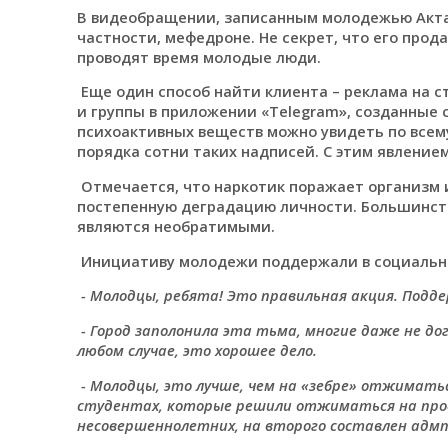
В видеобращении, записанным молодежью Актау,
частности, мефедроне. Не секрет, что его прод
проводят время молодые люди.
Еще один способ найти клиента – реклама на ст
и группы в приложении «Telegram», созданные 
психоактивных веществ можно увидеть по всем
порядка сотни таких надписей. С этим явление
Отмечается, что наркотик поражает организм и
постепенную деградацию личности. Большинст
являются необратимыми.
Инициативу молодежи поддержали в социальны
- Молодцы, ребята! Это правильная акция. Подд
- Город заполонила эта тьма, многие даже не д
любом случае, это хорошее дело.
- Молодцы, это лучше, чем на «зебре» отжиматьс
студентах, которые решили отжиматься на прое
несовершеннолетних, на второго составлен адмпр