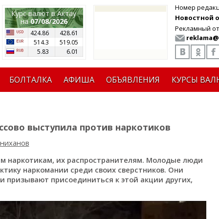
Номер редак
Курс валют в Актау
Новостной от
на
07/08/2026
Рекламный от
424.86
428.61
reklama@
514.3
519.05
5.83
6.01
БОЛТАЛКА
АФИША
ОБЪЯВЛЕНИЯ
КУРСЫ ВАЛ
сово выступила против наркотиков
иниханов
м наркотикам, их распространителям. Молодые люди
ктику наркомании среди своих сверстников. Они
и призывают присоединиться к этой акции других,