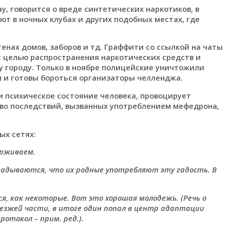
 говорится о вреде синтетических наркотиков, в
ают в ночных клубах и других подобных местах, где
енах домов, заборов и тд. Граффити со ссылкой на чаты
с целью распространения наркотических средств и
у городу. Только в ноябре полицейские уничтожили
м и готовы бороться организаторы челленджа.
 психическое состояние человека, провоцирует
во последствий, вызванных употреблением мефедрона,
х сетях:
ерживаем.
огадываются, что их родные употребляют эту гадость. В
я, как некоторые. Вот это хорошая молодежь. (Речь о
зжей части, в итоге один попал
в центр адаптации
отокол – прим. ред.).