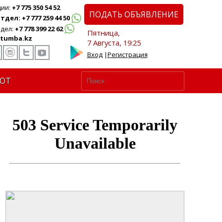
ции:
+7 775 350 54 52
ПОДАТЬ ОБЪЯВЛЕНИЕ
дел: +7 777 259 44 50
дел:
+7 778 399 22 62
Пятница,
tumba.kz
7 Августа, 19:25
Вход
|
Регистрация
ЮТ