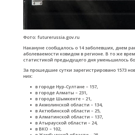
Фото: futurerussia.gov.ru
Накануне сообщалось о 14 заболевших, днем ран
аболеваемости ковидом в регионе. В то же врем
статистикой предыдущего дня уменьшилось боле
За прошедшие сутки зарегистрировано 1573 но
них:⠀
в городе Нур-Султане – 157,
в городе Алматы – 231,
в городе Шымкенте – 21,
в Акмолинской области – 134,
в Актюбинской области – 25,
в Алматинской области – 137,
в Атырауской области – 24,
в ВКО – 102,
в Жамбылской области – 25,