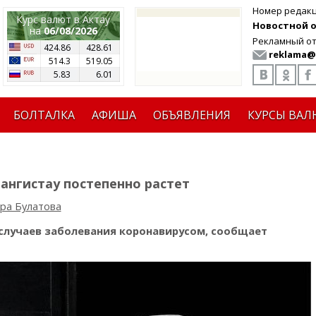
Номер редак
Курс валют в Актау
Новостной от
на
06/08/2026
Рекламный от
424.86
428.61
reklama@
514.3
519.05
5.83
6.01
БОЛТАЛКА
АФИША
ОБЪЯВЛЕНИЯ
КУРСЫ ВАЛ
ангистау постепенно растет
ра Булатова
 случаев заболевания коронавирусом, сообщает