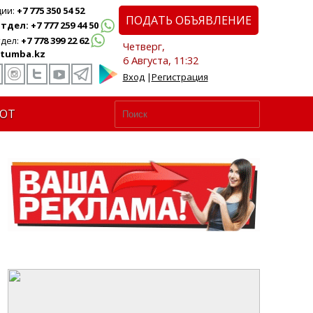
ции:
+7 775 350 54 52
ПОДАТЬ ОБЪЯВЛЕНИЕ
дел: +7 777 259 44 50
дел:
+7 778 399 22 62
Четверг,
tumba.kz
6 Августа, 11:32
Вход
|
Регистрация
ЮТ