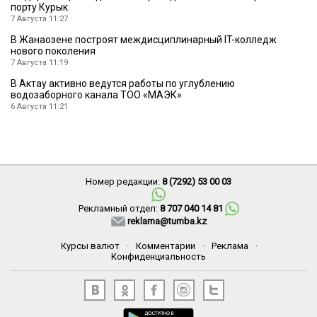
порту Курык
7 Августа 11:27
В Жанаозене построят междисциплинарный IT-колледж
нового поколения
7 Августа 11:19
В Актау активно ведутся работы по углублению
водозаборного канала ТОО «МАЭК»
6 Августа 11:21
Номер редакции:
8 (7292) 53 00 03
Рекламный отдел:
8 707 040 14 81
reklama@tumba.kz
Курсы валют
·
Комментарии
·
Реклама
·
Конфиденциальность