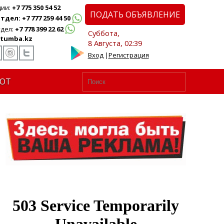
ции:
+7 775 350 54 52
ПОДАТЬ ОБЪЯВЛЕНИЕ
дел: +7 777 259 44 50
дел:
+7 778 399 22 62
Суббота,
tumba.kz
8 Августа, 02:39
Вход
|
Регистрация
ЮТ