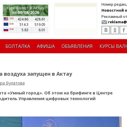
Номер редак
Курс валют в Актау
Новостной от
на
08/08/2026
Рекламный от
424.86
428.61
reklama@
514.3
519.05
5.83
6.01
БОЛТАЛКА
АФИША
ОБЪЯВЛЕНИЯ
КУРСЫ ВАЛ
а воздуха запущен в Актау
ра Булатова
та «Умный город». Об этом на брифинге в Центре
дитель Управления цифровых технологий