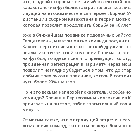
что, с одной стороны – не самый эффектный пок
казахстанским футболистам располагаться лишь 
идущей на втором месте в «пятерке» сборной Ук
дистанции сборной Казахстана в теории можно 
которая позволит продолжить борьбу за «билет
Уже в ближайшем поединке подопечных Байсуф
Герцеговины, и в этом матче команда получит
Каковы перспективы казахстанской дружины, по
аналитиков известной компании Париматч, все
на футбол, то здесь пока что преимущество от
пройденная
регистрация в Париматч через мо
позволит наглядно убедиться в том, что до ст
добычи трех очков в поединке, который состоит
чуть более 20% шансов.
Но и это весьма неплохой показатель. Особенно
командой Боснии и Герцеговины коллектив из К
проиграть на выезде, забив спасительный гол д
минуты.
Отметим также, что от грядущей встречи, нес
«свидания» команд, эксперты не ждут большого