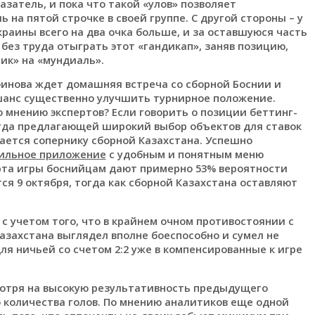
азатель, и пока что такой «улов» позволяет
на пятой строчке в своей группе. С другой стороны – у
раины всего на два очка больше, и за оставшуюся часть
без труда отыграть этот «гандикап», заняв позицию,
ик» на «мундиаль».
инова ждет домашняя встреча со сборной Боснии и
 шанс существенно улучшить турнирное положение.
 мнению экспертов? Если говорить о позиции беттинг-
гда предлагающей широкий выбор объектов для ставок
дается сопернику сборной Казахстана. Успешно
бильное приложение
с удобным и понятным меню
арта игры боснийцам дают примерно 53% вероятности
ся 9 октября, тогда как сборной Казахстана оставляют
 с учетом того, что в крайнем очном противостоянии с
азахстана выглядел вполне боеспособно и сумел не
ля ничьей со счетом 2:2 уже в компенсированные к игре
мотря на высокую результативность предыдущего
 количества голов. По мнению аналитиков еще одной