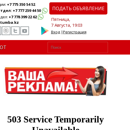
ции:
+7 775 350 54 52
ПОДАТЬ ОБЪЯВЛЕНИЕ
дел: +7 777 259 44 50
дел:
+7 778 399 22 62
Пятница,
tumba.kz
7 Августа, 19:03
Вход
|
Регистрация
ЮТ