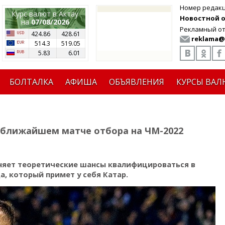
Номер редак
Курс валют в Актау
Новостной от
на
07/08/2026
Рекламный от
424.86
428.61
reklama@
514.3
519.05
5.83
6.01
БОЛТАЛКА
АФИША
ОБЪЯВЛЕНИЯ
КУРСЫ ВАЛ
 ближайшем матче отбора на ЧМ-2022
аняет теоретические шансы квалифицироваться в
а, который примет у себя Катар.