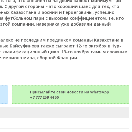
ь того, что оппоненты на двоих забьют минимум три
. С другой стороны – это хороший шанс для тех, кто
рных Казахстана и Боснии и Герцеговины, успешно
а футбольном пари с высоким коэффициентом. Те, кто
этой компании, наверняка уже добавили данный
далеко не последним поединком команды Казахстана в
чные Байсуфинова также сыграют 12-го октября в Нур-
ат квалификационный цикл 13-го ноября самым сложным
 чемпиона мира, сборной Франции.
Присылайте свои новости на WhatsApp
+7 777 259 44 50