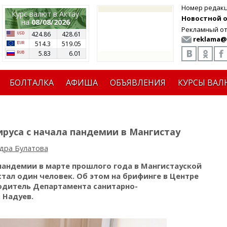
Номер редак
Курс валют в Актау
Новостной от
на
08/08/2026
Рекламный от
424.86
428.61
reklama@
514.3
519.05
5.83
6.01
БОЛТАЛКА
АФИША
ОБЪЯВЛЕНИЯ
КУРСЫ ВАЛ
ируса с начала пандемии в Мангистау
дра Булатова
 пандемии в марте прошлого года в Мангистауской
стал один человек.
Об этом на брифинге в Центре
дитель Департамента санитарно-
 Надуев.