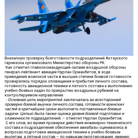
Внезапную проверку боеготовности подразделений Актауского
гарнизона организовало Министерство обороны РК.
Как отметил главнокомандующий силами воздушной обороны
генерал-лейтенант авиации Нурлан Орманбетов, в ходе
приведения воинской части в высшие степени боевой готовности
проверялись порядок оповещения и прибытия личного состава,
готовность авиационной техники и летного состава к выполнению
учебно-боевых задач по прикрытию воздушных рубежей на
контролируемом направлении.
- Основная цель мероприятий заключалась во всесторонней
проверке боевой выучки личного состава, готовности воинских
частей в кратчайшие сроки выполнить поставленные боевые
задачи. Целью была также оценка уровня боевой подготовки и
слаженности подразделений,
– отметил Нурлан Орманбетов.
С его слов, во время проверки действия инженерно-технического
состава и подразделений обеспечения авиабазы оценивались в
вопросах подготовки авиационной техники к учебно-боевым
вылетам, а лётный состав – по навыкам пилотирования, умению