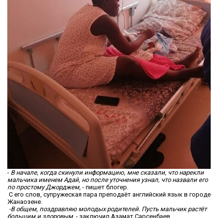
-
В начале, когда скинули информацию, мне сказали, что нарекли
мальчика именем Адай, но после уточнения узнал, что назвали его
по простому Джорджем
, - пишет блогер.
С его слов, супружеская пара преподаёт английский язык в городе
Жанаозене.
-В общем, поздравляю молодых родителей. Пусть мальчик растёт
большим и здоровым
, - заключил Азамат Сарсенбаев.