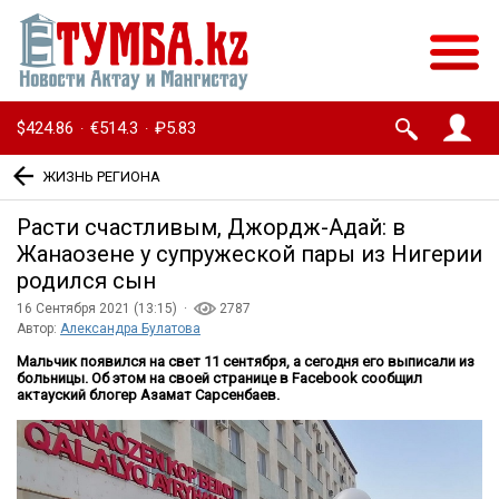
$424.86
€514.3
₽5.83
·
·
ЖИЗНЬ РЕГИОНА
Расти счастливым, Джордж-Адай: в
Жанаозене у супружеской пары из Нигерии
родился сын
16 Сентября 2021 (13:15) ·
2787
Автор:
Александра Булатова
Мальчик появился на свет 11 сентября, а сегодня его выписали из
больницы. Об этом на своей странице в Facebook сообщил
актауский блогер Азамат Сарсенбаев.