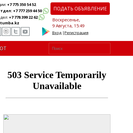
ции:
+7 775 350 54 52
ПОДАТЬ ОБЪЯВЛЕНИЕ
дел: +7 777 259 44 50
дел:
+7 778 399 22 62
Воскресенье,
tumba.kz
9 Августа, 15:49
Вход
|
Регистрация
ЮТ