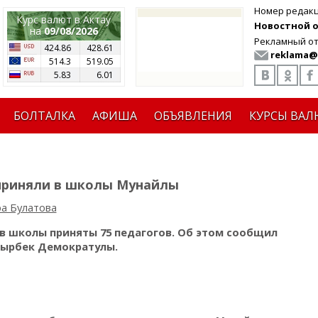
Номер редак
Курс валют в Актау
Новостной от
на
09/08/2026
Рекламный от
424.86
428.61
reklama@
514.3
519.05
5.83
6.01
БОЛТАЛКА
АФИША
ОБЪЯВЛЕНИЯ
КУРСЫ ВАЛ
 приняли в школы Мунайлы
а Булатова
в школы приняты 75 педагогов.
Об этом сообщил
тырбек Демократулы.