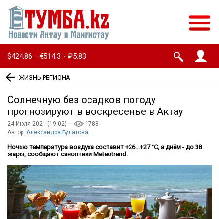
$424.86
€514.3
₽5.83
·
·
ЖИЗНЬ РЕГИОНА
Солнечную без осадков погоду
прогнозируют в воскресенье в Актау
24 Июля 2021 (19:02) ·
1788
Автор:
Александра Булатова
Ночью температура воздуха составит +26...+27 °С, а днём - до 38
жары, сообщают синоптики Meteotrend.