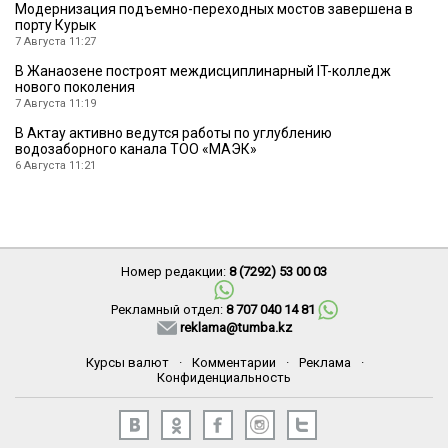
Модернизация подъемно-переходных мостов завершена в
порту Курык
7 Августа 11:27
В Жанаозене построят междисциплинарный IT-колледж
нового поколения
7 Августа 11:19
В Актау активно ведутся работы по углублению
водозаборного канала ТОО «МАЭК»
6 Августа 11:21
Номер редакции:
8 (7292) 53 00 03
Рекламный отдел:
8 707 040 14 81
reklama@tumba.kz
Курсы валют
·
Комментарии
·
Реклама
·
Конфиденциальность