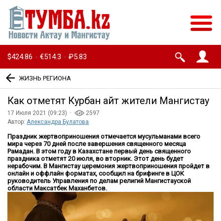
$424.86
€514.3
₽5.83
·
·
ЖИЗНЬ РЕГИОНА
Как отметят Курбан айт жители Мангистау
17 Июля 2021 (09:23) ·
2597
Автор:
Александра Булатова
Праздник жертвоприношения отмечается мусульманами всего
мира через 70 дней после завершения священного месяца
Рамадан. В этом году в Казахстане первый день священного
праздника отметят 20 июля, во вторник. Этот день будет
нерабочим. В Мангистау церемония жертвоприношения пройдет в
онлайн и оффлайн форматах, сообщил на брифинге в ЦОК
руководитель Управления по делам религий Мангистауской
области Максатбек Маханбетов.