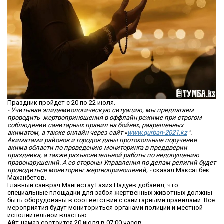
Праздник пройдет с 20 по 22 июля.
- Учитывая эпидемиологическую ситуацию, мы предлагаем
проводить жертвоприношения в оффлайн режиме при строгом
соблюдении санитарных правил на бойнях, разрешенных
акиматом, а также онлайн через сайт «
www.qurban-2021.kz
".
Акиматами районов и городов даны протокольные поручения
акима области по проведению мониторинга в преддверии
праздника, а также разъяснительной работы по недопущению
правонарушений. А со стороны Управления по делам религий будет
проводиться мониторинг жертвоприношений, -
сказал Максатбек
Маханбетов.
Главный санврач Мангистау Газиз Надуев добавил, что
специальные площадки для забоя жертвенных животных должны
быть оборудованы в соответствии с санитарными правилами. Все
мероприятия будут мониториться органами полиции и местной
исполнительной властью.
Айт-намаз состоится 20 июля в 07:00 часов.