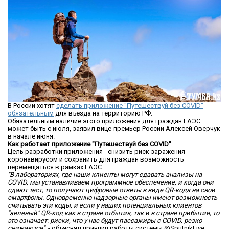
В России хотят
сделать приложение "Путешествуй без COVID"
обязательным
для въезда на территорию РФ.
Обязательным наличие этого приложения для граждан ЕАЭС
может быть с июля, заявил вице-премьер России Алексей Оверчук
в начале июня.
Как работает приложение "Путешествуй без COVID"
Цель разработки приложения - снизить риск заражения
коронавирусом и сохранить для граждан возможность
перемещаться в рамках ЕАЭС.
"В лабораториях, где наши клиенты могут сдавать анализы на
COVID, мы устанавливаем программное обеспечение, и когда они
сдают тест, то получают цифровые ответы в виде QR-кода на свои
смартфоны. Одновременно надзорные органы имеют возможность
считывать эти коды, и если у наших потенциальных клиентов
"зеленый" QR-код как в стране отбытия, так и в стране прибытия, то
это означает: риски, что у нас будут пассажиры с COVID, резко
снижаются",
- объяснял принцип работы системы @SputnikLive