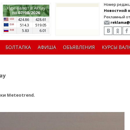
Номер редак
Курс валют в Актау
Новостной от
на
07/08/2026
Рекламный от
424.86
428.61
reklama@
514.3
519.05
5.83
6.01
БОЛТАЛКА
АФИША
ОБЪЯВЛЕНИЯ
КУРСЫ ВАЛ
ау
ики Meteotrend.