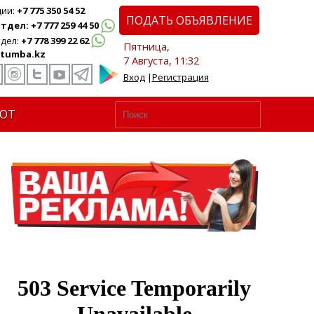
ции:
+7 775 350 54 52
ПОДАТЬ ОБЪЯВЛЕНИЕ
дел: +7 777 259 44 50
дел:
+7 778 399 22 62
Пятница,
tumba.kz
7 Августа, 11:32
Вход
|
Регистрация
ЮТ