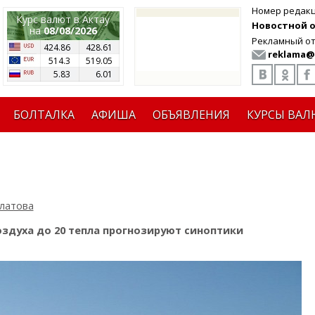
Номер редак
Курс валют в Актау
Новостной от
на
08/08/2026
Рекламный от
424.86
428.61
reklama@
514.3
519.05
5.83
6.01
БОЛТАЛКА
АФИША
ОБЪЯВЛЕНИЯ
КУРСЫ ВАЛ
латова
оздуха до 20 тепла прогнозируют синоптики