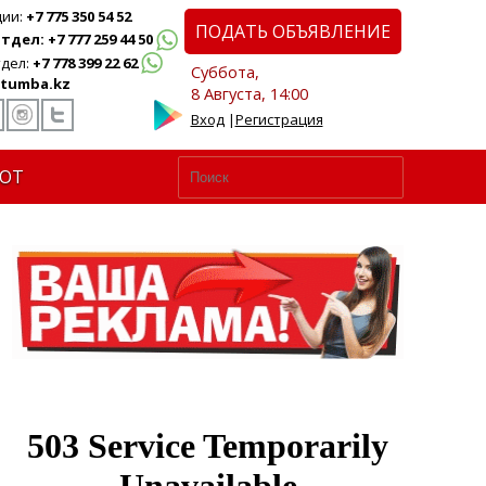
ции:
+7 775 350 54 52
ПОДАТЬ ОБЪЯВЛЕНИЕ
дел: +7 777 259 44 50
дел:
+7 778 399 22 62
Суббота,
tumba.kz
8 Августа, 14:00
Вход
|
Регистрация
ЮТ