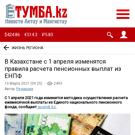
$424.86
€514.3
₽5.83
·
·
ЖИЗНЬ РЕГИОНА
В Казахстане с 1 апреля изменятся
правила расчета пенсионных выплат из
ЕНПФ
10 Марта 2021 (09:25) ·
2493
Автор:
Редакция
С 1 апреля 2021 года изменится методика осуществления расчета
ежемесячной выплаты из Единого национального пенсионного
фонда, сообщает
sputnik.kz.