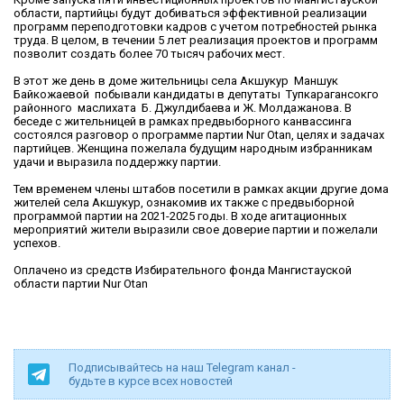
области, партийцы будут добиваться эффективной реализации
программ переподготовки кадров с учетом потребностей рынка
труда. В целом, в течении 5 лет реализация проектов и программ
позволит создать более 70 тысяч рабочих мест.
В этот же день в доме жительницы села Акшукур Маншук
Байкожаевой побывали кандидаты в депутаты Тупкарагансокго
районного маслихата Б. Джулдибаева и Ж. Молдажанова. В
беседе с жительницей в рамках предвыборного канвассинга
состоялся разговор о программе партии Nur Otan, целях и задачах
партийцев. Женщина пожелала будущим народным избранникам
удачи и выразила поддержку партии.
Тем временем члены штабов посетили в рамках акции другие дома
жителей села Акшукур, ознакомив их также с предвыборной
программой партии на 2021-2025 годы. В ходе агитационных
мероприятий жители выразили свое доверие партии и пожелали
успехов.
Оплачено из средств Избирательного фонда Мангистауской
области партии Nur Otan
Подписывайтесь на наш Telegram канал -
будьте в курсе всех новостей