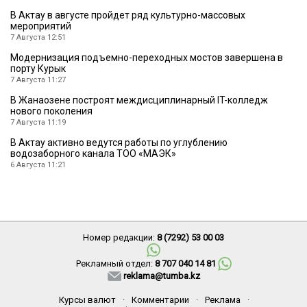
В Актау в августе пройдет ряд культурно-массовых
мероприятий
7 Августа 12:51
Модернизация подъемно-переходных мостов завершена в
порту Курык
7 Августа 11:27
В Жанаозене построят междисциплинарный IT-колледж
нового поколения
7 Августа 11:19
В Актау активно ведутся работы по углублению
водозаборного канала ТОО «МАЭК»
6 Августа 11:21
Номер редакции:
8 (7292) 53 00 03
Рекламный отдел:
8 707 040 14 81
reklama@tumba.kz
Курсы валют
·
Комментарии
·
Реклама
·