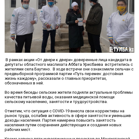
В рамках акции «От двери к двери» доверенные лица кандидата в
депутаты областного маслихата Аббата Урисбаева встретились с
жителями села Баутино. В ходе встречи они ознакомили сельчан с
предвыборной программой партии «Путь перемен: достойная
жизнь каждому», рассказали о главных приоритетах,
обозначенных в ней.
Во время беседы сельские жители подняли актуальные проблемы
качества питьевой воды, оказания медицинской помощи
сельскому населению, занятости и трудоустройства.
Отметим, что ситуация с COVID-19 внесла свои коррективы на
рынок труда, ослабив активность в сфере занятости и уменьшив
доходы населения. Партия намерена повысить занятость
населения путем сохранения действующих и создания новых
рабочих мест.
Кроме запуска пяти инвестиционных проектов по Мангистауской