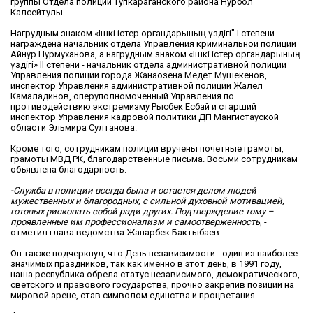
группы Отдела полиции Тупкараганского района Нурбол
Калсейтулы.
Нагрудным знаком «Ішкі істер органдарының үздігі" І степени
награждена начальник отдела Управления криминальной полиции
Айнур Нурмуханова, а нагрудным знаком «Ішкі істер органдарының
үздігі» II степени - начальник отдела административной полиции
Управления полиции города Жанаозена Медет Мушекенов,
инспектор Управления административной полиции Жалел
Камаладинов, оперуполномоченный Управления по
противодействию экстремизму Рысбек Есбай и старший
инспектор Управления кадровой политики ДП Мангистауской
области Эльмира Султанова.
Кроме того, сотрудникам полиции вручены почетные грамоты,
грамоты МВД РК, благодарственные письма. Восьми сотрудникам
объявлена благодарность.
-Служба в полиции всегда была и остается делом людей
мужественных и благородных, с сильной духовной мотивацией,
готовых рисковать собой ради других. Подтверждение тому –
проявленные им профессионализм и самоотверженность
, -
отметил глава ведомства Жанарбек Бактыбаев.
Он также подчеркнул, что День независимости - один из наиболее
значимых праздников, так как именно в этот день, в 1991 году,
наша республика обрела статус независимого, демократического,
светского и правового государства, прочно закрепив позиции на
мировой арене, став символом единства и процветания.