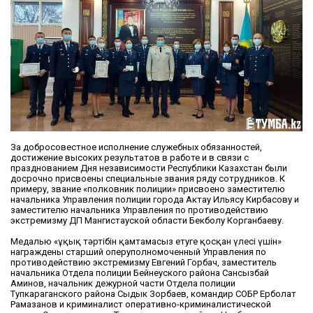
За добросовестное исполнение служебных обязанностей,
достижение высоких результатов в работе и в связи с
празднованием Дня независимости Республики Казахстан были
досрочно присвоены специальные звания ряду сотрудников. К
примеру, звание «полковник полиции» присвоено заместителю
начальника Управления полиции города Актау Ильясу Кирбасову и
заместителю начальника Управления по противодействию
экстремизму ДП Мангистауской области Бекболу Корганбаеву.
Медалью «Құқық тәртібін қамтамасыз етуге қосқан үлесі үшін»
награждены старший оперуполномоченный Управления по
противодействию экстремизму Евгений Горбач, заместитель
начальника Отдела полиции Бейнеуского района Сансызбай
Аминов, начальник дежурной части Отдела полиции
Тупкараганского района Сыдык Зорбаев, командир СОБР Ерболат
Рамазанов и криминалист оперативно-криминалистической