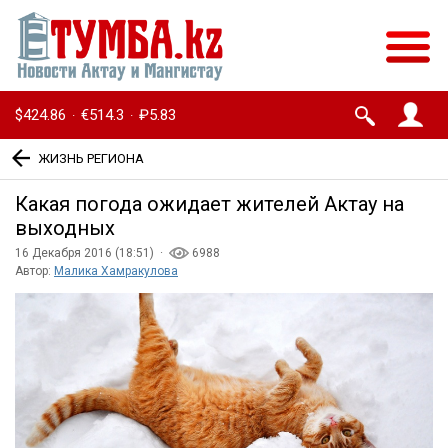
$424.86
€514.3
₽5.83
·
·
ЖИЗНЬ РЕГИОНА
Какая погода ожидает жителей Актау на
выходных
16 Декабря 2016 (18:51) ·
6988
Автор:
Малика Хамракулова