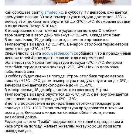
Как сообщает сайт
gismeteo.kz
, в субботу, 17 декабря, ожидается
пасмурная погода. Утром температура воздуха достигнет -1ºС, к
вечеру этот показатель опустится до -3ºС...-5ºС. Возможны осадки
в виде снега. Ветер 5-10 м/с.
В воскресенье стоит ожидать ухудшения погоды. Столбики
термометров в этот день покажут -7ºС...-4ºС. Ожидается снег.
В понедельник, 19 декабря, погода немного прояснится.
Температура воздуха +2ºС...+4ºС. Вечером столбики термометров
опустятся до +3ºС...+1ºС.
Специалисты сайта
accuweather.com
сообщают, что в праздничный
день жителей Актау ждет ясная погода с переменной
облачностью. Утром температура воздуха -5ºС...-7ºС. Вечером
столбики термометров покажут -2ºС...-4ºС. Ночью возможен
небольшой снег.
В субботу будет снежная погода. Утром столбики термометров
покажут +1ºС...-2ºС, днем температура воздуха опустится до -3ºС,
вечером ожидается похолодание до -4ºС...-6ºС.
В воскресенье, 18 декабря, возможен снегопад. Утром
температура воздуха опустится до -6ºС...-8ºС, к вечеру ожидается
повышение температуры до 0ºС...-3ºС.
В ночь с воскресенья на понедельник столбики термометров
покажут +1ºС...+3ºС. Такая температура продержится в течении
всего дня. Вечером ожидается сильная облачность, ночью
возможен дождь.
Редакция газеты "Тумба" поздравляет жителей с праздником и
несмотря на погоду, желает жителям Актау хорошо провести
выходные дни.