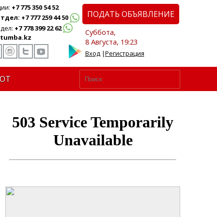
ции:
+7 775 350 54 52
ПОДАТЬ ОБЪЯВЛЕНИЕ
дел: +7 777 259 44 50
дел:
+7 778 399 22 62
Суббота,
tumba.kz
8 Августа, 19:23
Вход
|
Регистрация
ЮТ