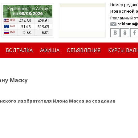
Номер редак
Курс валют в Актау
Новостной от
на
08/08/2026
Рекламный от
424.86
428.61
reklama@
514.3
519.05
5.83
6.01
БОЛТАЛКА
АФИША
ОБЪЯВЛЕНИЯ
КУРСЫ ВАЛ
ону Маску
нского изобретателя Илона Маска за создание