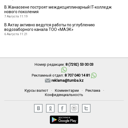
В Жанаозене построят междисциплинарный IT-колледж
нового поколения
7 Августа 11:19
В Актау активно ведутся работы по углублению
водозаборного канала ТОО «МАЭК»
6 Августа 11:21
Номер редакции:
8 (7292) 53 00 03
Рекламный отдел:
8 707 040 14 81
reklama@tumba.kz
Курсы валют
·
Комментарии
·
Реклама
·
Конфиденциальность