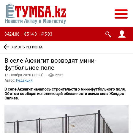
$424.86
€514.3
₽5.83
·
·
ЖИЗНЬ РЕГИОНА
В селе Акжигит возводят мини-
футбольное поле
16 Ноября 2020 (13:21) ·
2232
Автор:
Редакция
В селе Акжигит началось строительство мини-футбольного поля.
Об этом сообщил исполняющий обязанности акима села Жандос
Салиев.