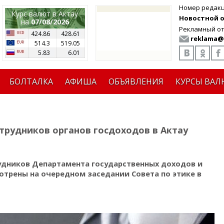
Номер редак
Курс валют в Актау
Новостной от
на
07/08/2026
Рекламный от
424.86
428.61
reklama@
514.3
519.05
5.83
6.01
БОЛТАЛКА
АФИША
ОБЪЯВЛЕНИЯ
КУРСЫ ВАЛ
трудников органов госдоходов в Актау
удников Департамента государственных доходов и
отрены на очередном заседании Совета по этике в