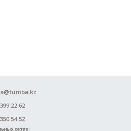
a@tumba.kz
399 22 62
350 54 52
ьных сетях: