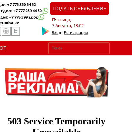
ции:
+7 775 350 54 52
ПОДАТЬ ОБЪЯВЛЕНИЕ
дел: +7 777 259 44 50
дел:
+7 778 399 22 62
Пятница,
tumba.kz
7 Августа, 13:02
Вход
|
Регистрация
ЮТ