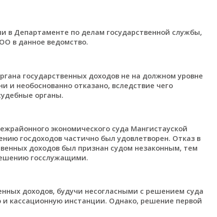
и в Департаменте по делам государственной службы,
ОО в данное ведомство.
ргана государственных доходов не на должном уровне
и и необоснованно отказано, вследствие чего
судебные органы.
ежрайонного экономического суда Мангистауской
ению госдоходов частично был удовлетворен. Отказ в
твенных доходов был признан судом незаконным, тем
решению госслужащими.
енных доходов, будучи несогласными с решением суда
ю и кассационную инстанции. Однако, решение первой