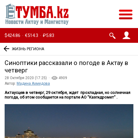
$424.86
€514.3
₽5.83
·
·
ЖИЗНЬ РЕГИОНА
Синоптики рассказали о погоде в Актау в
четверг
28 Октября 2020 (17:25) ·
4909
Автор:
Мадина Ахмедова
Актаусцев в четверг, 29 октября, ждет прохладная, но солнечная
погода, об этом сообщается на портале АО "Казгидромет" .