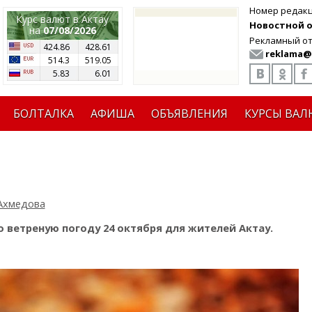
Номер редак
Курс валют в Актау
Новостной от
на
07/08/2026
Рекламный от
424.86
428.61
reklama@
514.3
519.05
5.83
6.01
БОЛТАЛКА
АФИША
ОБЪЯВЛЕНИЯ
КУРСЫ ВАЛ
Ахмедова
 ветреную погоду 24 октября для жителей Актау.