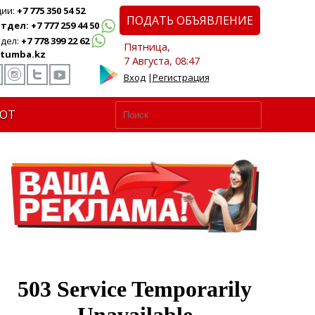
ции:
+7 775 350 54 52
ПОДАТЬ ОБЪЯВЛЕНИЕ
дел: +7 777 259 44 50
дел:
+7 778 399 22 62
Пятница,
tumba.kz
7 Августа, 08:47
Вход
|
Регистрация
ЮТ