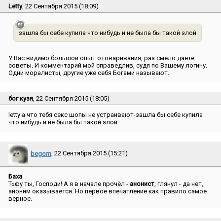
Letty
, 22 Сентября 2015 (18:09)
зашла бы себе купила что нибудь и не была бы такой злой
У Вас видимо большой опыт отоваривания, раз смело даете
советы. И комментарий мой справедлив, судя по Вашему логину.
Одни моралисты, другие уже себя Богами называют.
бог кузя
, 22 Сентября 2015 (18:05)
letty а что тебя секс шопы не устраивают-зашла бы себе купила
что нибудь и не была бы такой злой
begom
, 22 Сентября 2015 (15:21)
Баха
Тьфу ты, Господи! А я в начале прочёл -
анонист
, глянул - да нет,
аноним оказывается. Но первое впечатление как правило самое
верное.