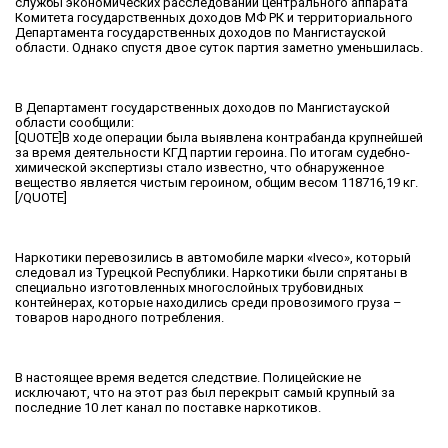
службы экономических расследований центрального аппарата
Комитета государственных доходов МФ РК и территориального
Департамента государственных доходов по Мангистауской
области. Однако спустя двое суток партия заметно уменьшилась.
В Департамент государственных доходов по Мангистауской
области сообщили:
[QUOTE]В ходе операции была выявлена контрабанда крупнейшей
за время деятельности КГД партии героина. По итогам судебно-
химической экспертизы стало известно, что обнаруженное
вещество является чистым героином, общим весом 118716,19 кг.
[/QUOTE]
Наркотики перевозились в автомобиле марки «Iveco», который
следовал из Турецкой Республики. Наркотики были спрятаны в
специально изготовленных многослойных трубовидных
контейнерах, которые находились среди провозимого груза –
товаров народного потребления.
В настоящее время ведется следствие. Полицейские не
исключают, что на этот раз был перекрыт самый крупный за
последние 10 лет канал по поставке наркотиков.