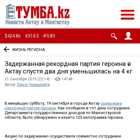
$424.86
€514.3
₽5.83
·
·
ЖИЗНЬ РЕГИОНА
Задержанная рекордная партия героина в
Актау спустя два дня уменьшилась на 4 кг
21 Сентября 2015 (22:14) ·
14148
Автор:
Ланга Черешкайте
В минувшую субботу, 19 сентября в городе Актау
задержана
рекордная партия героина
. Как сообщили в тот день сотрудники
Департамента государственных доходов по Мангистауской
области, было обнаружено и изъято 123 килограмма героина.
Акцию по задержанию осуществили совместно сотрудники