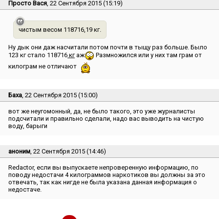
Просто Вася
, 22 Сентября 2015 (15:19)
чистым весом 118716,19 кг.
Ну дык они даж насчитали потом почти в тыщу раз больше. Было
123 кг стало 118716
кг
аж
Размножился или у них там грам от
килограм не отличают
Баха
, 22 Сентября 2015 (15:00)
вот же неугомонный, да, не было такого, это уже журналисты
подсчитали и правильно сделали, надо вас выводить на чистую
воду, барыги
аноним
, 22 Сентября 2015 (14:46)
Redactor, если вы выпускаете непроверенную информацию, по
поводу недостачи 4 килограммов наркотиков вы должны за это
отвечать, так как нигде не была указана данная информация о
недостаче.