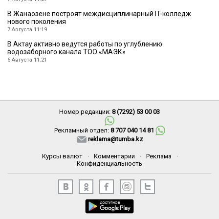
В Жанаозене построят междисциплинарный IT-колледж
нового поколения
7 Августа 11:19
В Актау активно ведутся работы по углублению
водозаборного канала ТОО «МАЭК»
6 Августа 11:21
Номер редакции:
8 (7292) 53 00 03
Рекламный отдел:
8 707 040 14 81
reklama@tumba.kz
Курсы валют
·
Комментарии
·
Реклама
·
Конфиденциальность