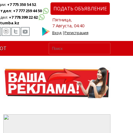
ции:
+7 775 350 54 52
ПОДАТЬ ОБЪЯВЛЕНИЕ
дел: +7 777 259 44 50
дел:
+7 778 399 22 62
Пятница,
tumba.kz
7 Августа, 04:40
Вход
|
Регистрация
ЮТ