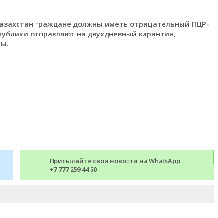
 Казахстан граждане должны иметь отрицательный ПЦР-
спублики отправляют на двухдневный карантин,
ны.
Присылайте свои новости на WhatsApp
+7 777 259 44 50