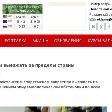
Номер редак
Курс валют в Актау
Новостной от
на
07/08/2026
Рекламный от
424.86
428.61
reklama@
514.3
519.05
5.83
6.01
БОЛТАЛКА
АФИША
ОБЪЯВЛЕНИЯ
КУРСЫ ВАЛ
и выезжать за пределы страны
я
ахстанским спортсменам запретили выезжать из
удшением эпидемиологической обстановки во всем